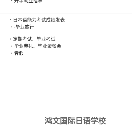
・升学就业指导
・日本语能力考试成绩发表
・·毕业旅行
・定期考试、毕业考试
・毕业典礼、毕业聚餐会
・春假
鸿文国际日语学校