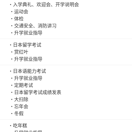
・入学典礼、欢迎会、开学说明会
・运动会
・体检
・交通安全、消防讲习
・升学就业指导
・日本留学考试
・赏红叶
・升学就业指导
・日本语能力考试
・升学就业指导
・定期考试
・日本留学考试成绩发表
・大扫除
・忘年会
・冬假
・吃年糕