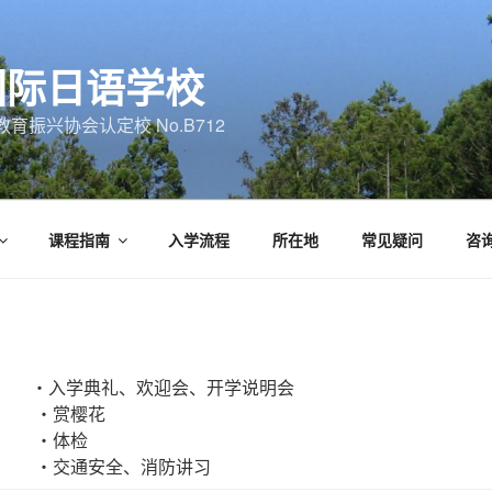
国际日语学校
育振兴协会认定校 No.B712
课程指南
入学流程
所在地
常见疑问
咨
・入学典礼、欢迎会、开学说明会
・赏樱花
・体检
・交通安全、消防讲习