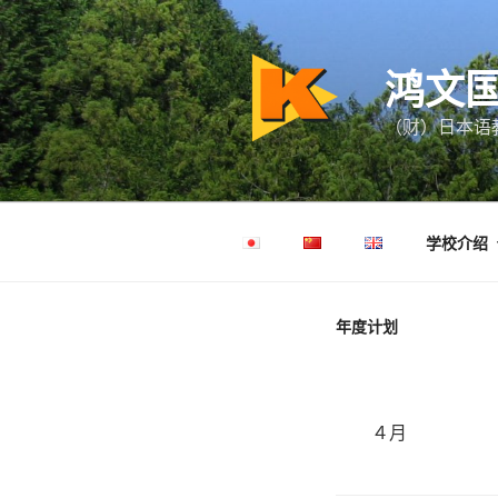
跳
至
内
鸿文
容
（财）日本语教
学校介绍
年度计划
４月