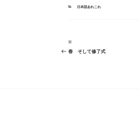
カ
日本語あれこれ
テ
ゴ
リ
ー
投
前
前
稿
の
春 そして修了式
投
ナ
稿
ビ
ゲ
ー
シ
ョ
ン