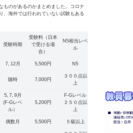
なものがあるのかまとめました。コロナ
り、海外では行われていない試験もある
受験料（日本
N5相当レベ
受験時期
で受ける場
ル
合）
7, 12月
5,500円
N5
３００点以
随時
7,000円
上
5, 7, 9月
F-Gレベル
(F-Gレベ
5,200円
２５０点以
ル）
上
偶数月
5,500円
５級以上