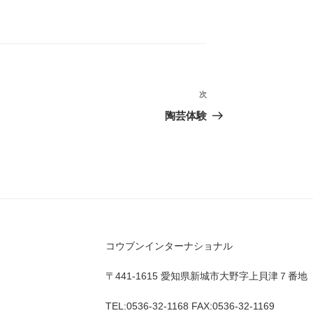
次
次
の
陶芸体験
投
稿
コウブンインターナショナル
〒441-1615 愛知県新城市大野字上貝津７番地
TEL:0536-32-1168 FAX:0536-32-1169