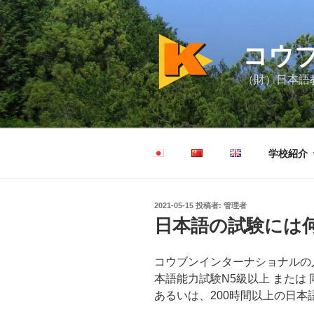
コ
ン
テ
コウ
ン
ツ
（財）日本語教
へ
ス
キ
ッ
学校紹介
プ
投
2021-05-15
投稿者:
管理者
稿
日本語の試験には
日:
コウブンインターナショナルの
本語能力試験N5級以上 または
あるいは、200時間以上の日